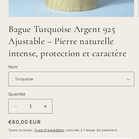
Ouvrir
le
Bague Turquoise Argent 925
média
1
dans
Ajustable – Pierre naturelle
une
fenêtre
intense, protection et caractère
modale
Nom
Quantité
Quantité
Réduire
Augmenter
la
la
Prix
€60,00 EUR
quantité
quantité
de
de
habituel
Taxes incluses.
Frais d'expédition
calculés à l'étape de paiement.
Bague
Bague