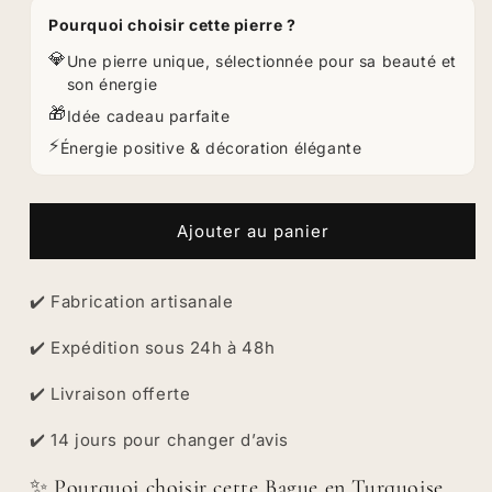
Turquoise
Turquoise
Pourquoi choisir cette pierre ?
Argent
Argent
925
925
💎
Une pierre unique, sélectionnée pour sa beauté et
Ajustable
Ajustable
son énergie
–
–
🎁
Idée cadeau parfaite
Pierre
Pierre
⚡
naturelle
naturelle
Énergie positive & décoration élégante
intense,
intense,
protection
protection
et
et
Ajouter au panier
caractère
caractère
✔️
Fabrication artisanale
✔️ Expédition sous 24h à 48h
✔️ Livraison offerte
✔️ 14 jours pour changer d’avis
✨ Pourquoi choisir cette Bague en Turquoise